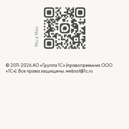
Мы в Max
© 2011-2026 АО «Группа 1С» (правопреемник ООО
«1С»). Все права защищены.
websol@1c.ru