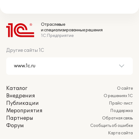
Отраслевые
и специализированные решения
1С:Предприятие
Другие сайты 1С
Каталог
О сайте
Внедрения
О решениях 1С
Публикации
Прайс-лист
Мероприятия
Поддержка
Партнеры
Обратная связь
Форум
Сообщить об ошибке
Карта сайта