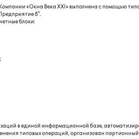
а Компании «Окна Века ХХI» выполнена с помощью ти
Предприятие 8".
четные блоки:
;
изаций в единой информационной базе, автоматизир
менения типовых операций, организован партионный у