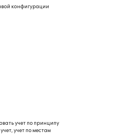
повой конфигурации
овать учет по принципу
чет, учет по местам