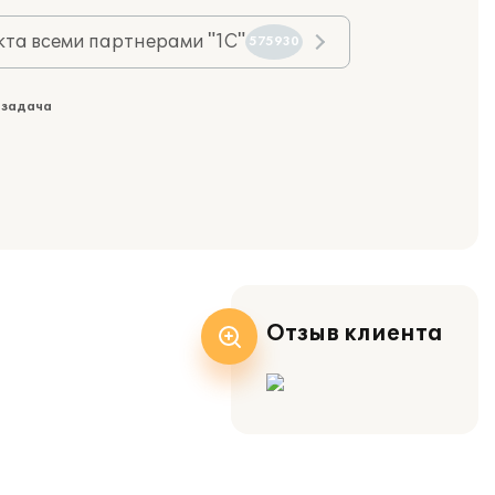
та всеми партнерами "1С"
575930
 задача
Отзыв клиента