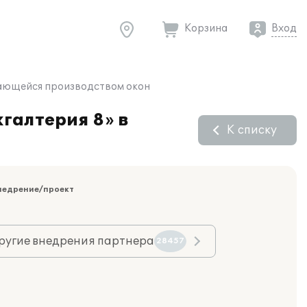
Корзина
Вход
имающейся производством окон
галтерия 8» в
К списку
недрение/проект
ругие внедрения партнера
28457