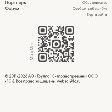
Партнеры
Обратная связь
Форум
Сообщить об ошибке
Карта сайта
Мы в Max
© 2011-2026 АО «Группа 1С» (правопреемник ООО
«1С»). Все права защищены.
websol@1c.ru