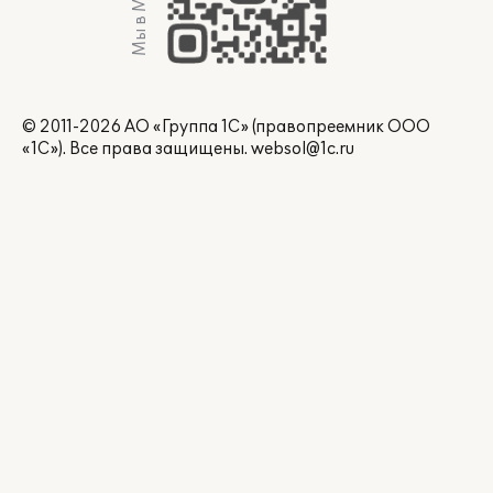
Мы в Max
© 2011-2026 АО «Группа 1С» (правопреемник ООО
«1С»). Все права защищены.
websol@1c.ru