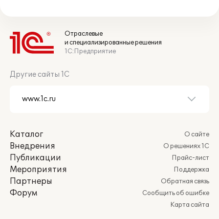
Отраслевые
и специализированные решения
1С:Предприятие
Другие сайты 1С
Каталог
О сайте
Внедрения
О решениях 1С
Публикации
Прайс-лист
Мероприятия
Поддержка
Партнеры
Обратная связь
Форум
Сообщить об ошибке
Карта сайта