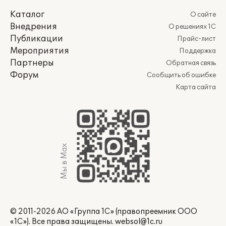
Каталог
О сайте
Внедрения
О решениях 1С
Публикации
Прайс-лист
Мероприятия
Поддержка
Партнеры
Обратная связь
Форум
Сообщить об ошибке
Карта сайта
Мы в Max
© 2011-2026 АО «Группа 1С» (правопреемник ООО
«1С»). Все права защищены.
websol@1c.ru