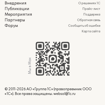
Внедрения
О решениях 1С
Публикации
Прайс-лист
Мероприятия
Поддержка
Партнеры
Обратная связь
Форум
Сообщить об ошибке
Карта сайта
Мы в Max
© 2011-2026 АО «Группа 1С» (правопреемник ООО
«1С»). Все права защищены.
websol@1c.ru