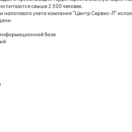
но питаются свыше 2 500 человек.
и налогового учета компания "Центр Сервис-Л" испо
дачи:
й информационной базе
ций
в