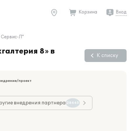
Корзина
Вход
р Сервис-Л"
галтерия 8» в
К списку
недрение/проект
ругие внедрения партнера
28445