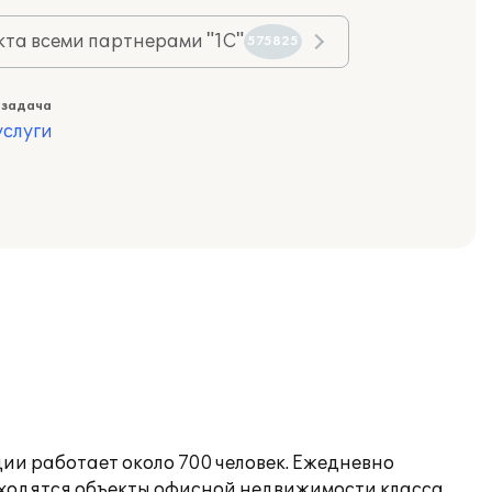
та всеми партнерами "1С"
575825
 задача
слуги
ии работает около 700 человек. Ежедневно
аходятся объекты офисной недвижимости класса