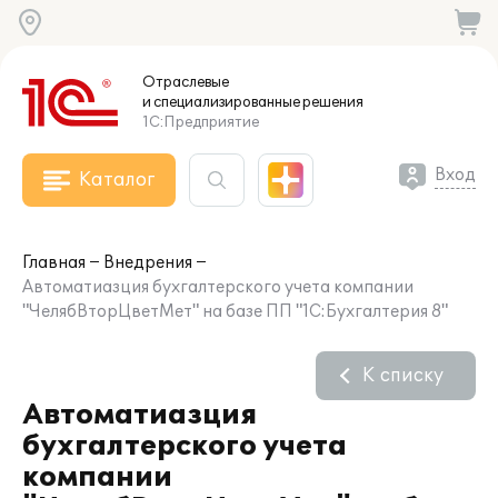
Отраслевые
и специализированные
решения
1С:Предприятие
Вход
Каталог
Главная
Внедрения
Автоматиазция бухгалтерского учета компании
"ЧелябВторЦветМет" на базе ПП "1С:Бухгалтерия 8"
К списку
Автоматиазция
бухгалтерского учета
компании