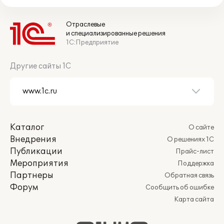
Отраслевые
и специализированные решения
1С:Предприятие
Другие сайты 1С
Каталог
О сайте
Внедрения
О решениях 1С
Публикации
Прайс-лист
Мероприятия
Поддержка
Партнеры
Обратная связь
Форум
Сообщить об ошибке
Карта сайта