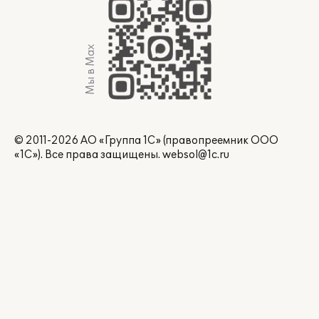
Мы в Max
© 2011-2026 АО «Группа 1С» (правопреемник ООО
«1С»). Все права защищены.
websol@1c.ru