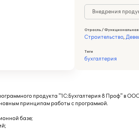
Внедрения продук
Отрасль / Функциональная
Строительство
,
Деве
Теги
бухгалтерия
рограммного продукта "1С:Бухгалтерия 8 Проф" в ОО
сновным принципам работы с программой.
ионной базе;
ий;