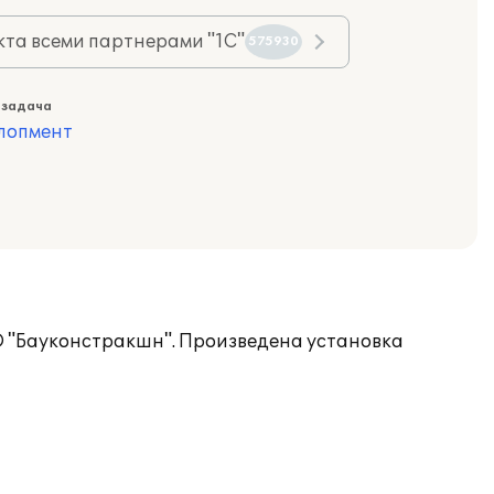
та всеми партнерами "1С"
575930
 задача
лопмент
О "Бауконстракшн". Произведена установка