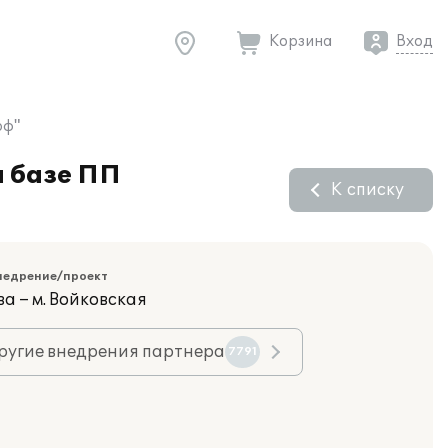
Корзина
Вход
оф"
а базе ПП
К списку
недрение/проект
а – м. Войковская
ругие внедрения партнера
7791