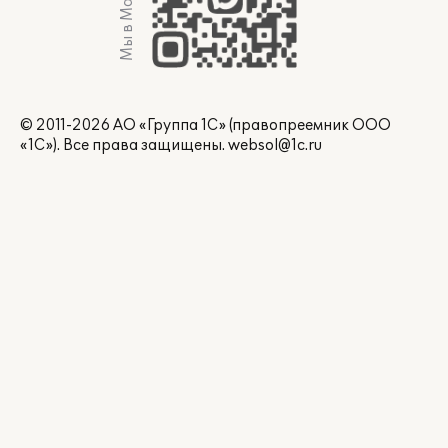
Мы в Max
© 2011-2026 АО «Группа 1С» (правопреемник ООО
«1С»). Все права защищены.
websol@1c.ru