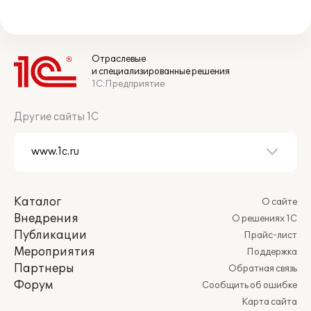
Отраслевые
и специализированные решения
1С:Предприятие
Другие сайты 1С
Каталог
О сайте
Внедрения
О решениях 1С
Публикации
Прайс-лист
Мероприятия
Поддержка
Партнеры
Обратная связь
Форум
Сообщить об ошибке
Карта сайта