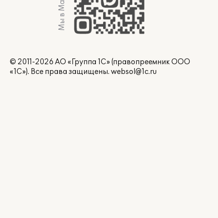
Мы в Max
© 2011-2026 АО «Группа 1С» (правопреемник ООО
«1С»). Все права защищены.
websol@1c.ru