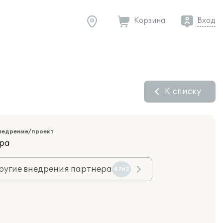
Корзина
Вход
К списку
недрение/проект
ара
ругие внедрения партнера
4763