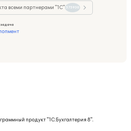
та всеми партнерами "1С"
575930
 задача
лопмент
граммный продукт "1С:Бухгалтерия 8".