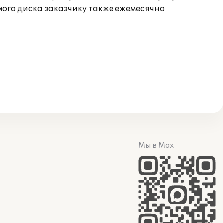
мого диска заказчику также ежемесячно
Мы в Max