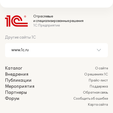
Отраслевые
и специализированные решения
1С:Предприятие
Другие сайты 1С
Каталог
О сайте
Внедрения
О решениях 1С
Публикации
Прайс-лист
Мероприятия
Поддержка
Партнеры
Обратная связь
Форум
Сообщить об ошибке
Карта сайта