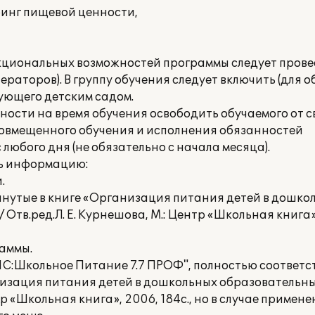
ринг пищевой ценности,
нкциональных возможностей программы следует прове
раторов). В группу обучения следует включить (для 
ующего детским садом.
ности на время обучения освободить обучаемого от 
совмещенного обучения и исполнения обязанностей
любого дня (не обязательно с начала месяца).
ть информацию:
.
мянутые в книге «Организация питания детей в дошко
Отв.ред.Л. Е. Курнешова, М.: Центр «Школьная книга»,
аммы.
"1С:Школьное Питание 7.7 ПРОФ", полностью соответс
низация питания детей в дошкольных образовательн
нтр «Школьная книга», 2006, 184с., но в случае приме