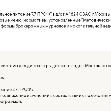
ьное питание 7.7 ПРОФ" в д/с № 1824 СЗАО г.Москвы
иповые меню, нормативы, установленные "Методическ
 формы бракеражных журналов и накопительной ведо
системы для диетсестры детского сада г.Москвы на о
квы
тание 7.7 ПРОФ».
ню, внесение изменений в соответствии с пожелания
рограммой.