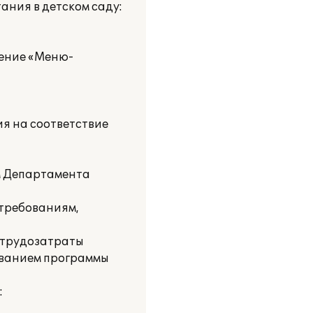
ания в детском саду:
ление «Меню-
ия на соответствие
м Департамента
 требованиям,
ь трудозатраты
ованием программы
: