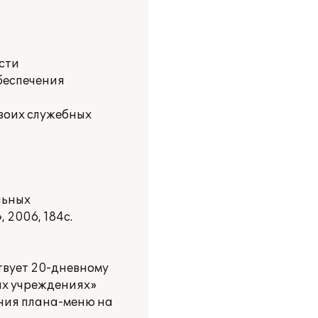
сти
обеспечения
своих служебных
льных
 2006, 184с.
твует 20-дневному
ых учреждениях»
нения плана-меню на