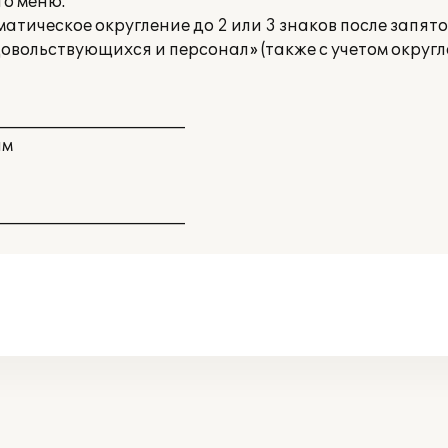
го меню.
атическое округление до 2 или 3 знаков после запято
довольствующихся и персонал» (также с учетом округ
________________________
ям
________________________