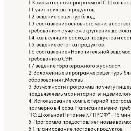
1. Компьютерная программа «1С:Школьное
1.1. учет прихода продуктов,
1.2. ведение рецептур блюд,
1.3. составление основного меню в соот
требования» с учетом округления до скл
1.4. калькуляция расхода продуктов и со
1.5. ведение остатка продуктов,
1.6. составление «Накопительной ведомо
требованиям СЭН,
1.7. ведение «Бракеражного журнала».
2. Заложенные в программе рецептуры б
образования г.Москвы.
3. Возможности программы по учету пище
предъявляемым санитарно-эпидемиологи
4. Использование компьютерной программ
примерно в 4 раза. Написание меню-треб
"1С:Школьное Питание 7.7 ПРОФ" – 15 мин
5. Программа предоставляет новые возмож
5.1. планирование поставок продуктов,