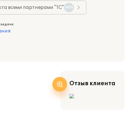
та всеми партнерами "1С"
1005
 задача
ения
Отзыв клиента