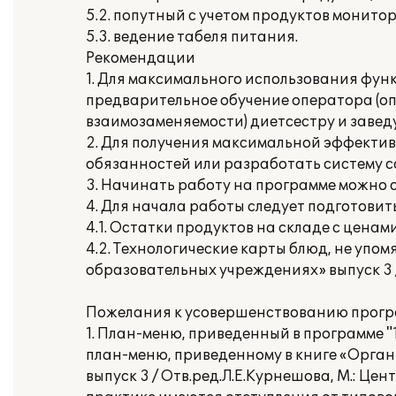
5.2. попутный с учетом продуктов монито
5.3. ведение табеля питания.
Рекомендации
1. Для максимального использования фу
предварительное обучение оператора (опе
взаимозаменяемости) диетсестру и завед
2. Для получения максимальной эффектив
обязанностей или разработать систему 
3. Начинать работу на программе можно с 
4. Для начала работы следует подготови
4.1. Остатки продуктов на складе с ценами
4.2. Технологические карты блюд, не упо
образовательных учреждениях» выпуск 3 / 
Пожелания к усовершенствованию прогр
1. План-меню, приведенный в программе 
план-меню, приведенному в книге «Орга
выпуск 3 / Отв.ред.Л.Е.Курнешова, М.: Це