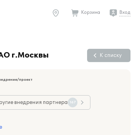
Корзина
Вход
АО г.Москвы
К списку
недрение/проект
ругие внедрения партнера
167
е