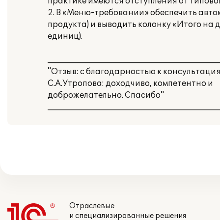
практике имеются отступления от типово
2. В «Меню-требовании» обеспечить автом
продукта) и выводить колонку «Итого на 
единиц).
___________________________________________
"Отзыв: с благодарностью к консультаци
С.А.Утропова: доходчиво, компетентно и
доброжелательно. Спасибо"
___________________________________________
Отраслевые
и специализированные решения