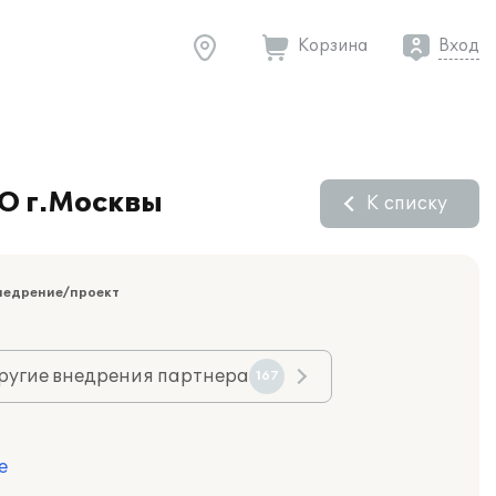
Корзина
Вход
О г.Москвы
К списку
недрение/проект
ругие внедрения партнера
167
е