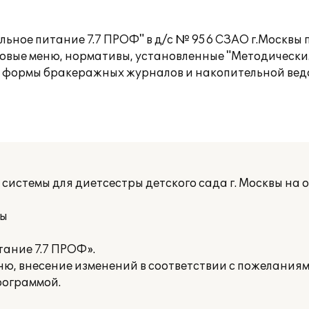
ьное питание 7.7 ПРОФ" в д/с № 956 СЗАО г.Москвы 
иповые меню, нормативы, установленные "Методическ
 формы бракеражных журналов и накопительной ведо
системы для диетсестры детского сада г. Москвы на 
вы
тание 7.7 ПРОФ».
ню, внесение изменений в соответствии с пожелания
рограммой.