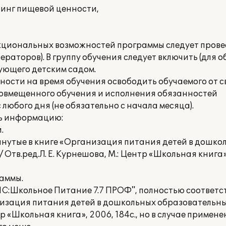
ринг пищевой ценности,
нкциональных возможностей программы следует прове
раторов). В группу обучения следует включить (для 
ующего детским садом.
ности на время обучения освободить обучаемого от 
совмещенного обучения и исполнения обязанностей
любого дня (не обязательно с начала месяца).
ть информацию:
.
мянутые в книге «Организация питания детей в дошко
Отв.ред.Л. Е. Курнешова, М.: Центр «Школьная книга»,
аммы.
"1С:Школьное Питание 7.7 ПРОФ", полностью соответс
низация питания детей в дошкольных образовательн
нтр «Школьная книга», 2006, 184с., но в случае приме