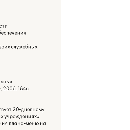
сти
обеспечения
своих служебных
льных
 2006, 184с.
твует 20-дневному
ых учреждениях»
нения плана-меню на