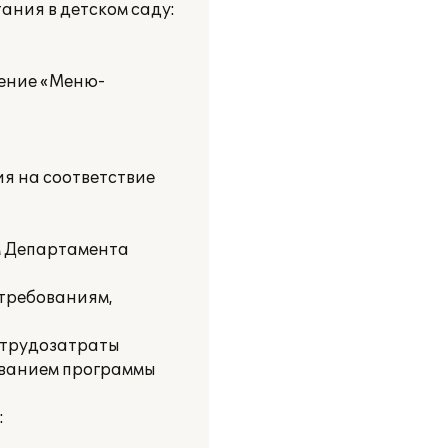
ания в детском саду:
ление «Меню-
ия на соответствие
м Департамента
 требованиям,
ь трудозатраты
ованием программы
: