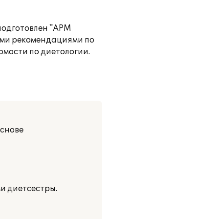
подготовлен "АРМ
ими рекомендациями по
мости по диетологии.
основе
ми диетсестры.