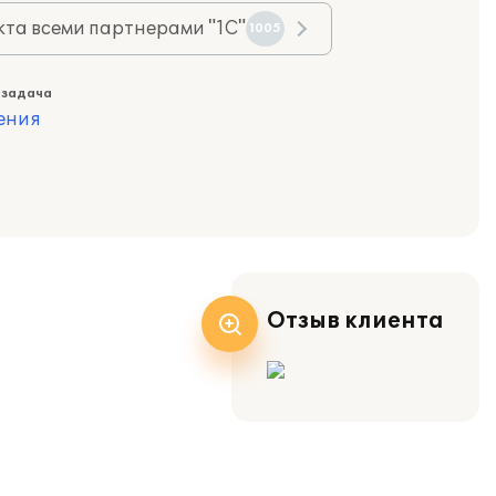
та всеми партнерами "1С"
1005
 задача
ения
Отзыв клиента