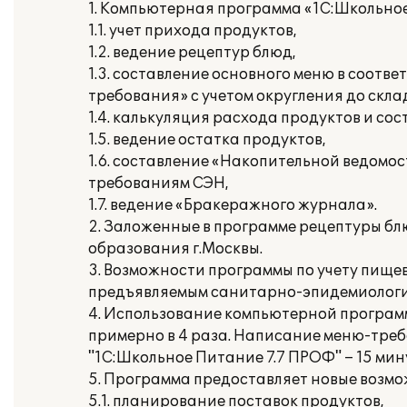
1. Компьютерная программа «1С:Школьное
1.1. учет прихода продуктов,
1.2. ведение рецептур блюд,
1.3. составление основного меню в соот
требования» с учетом округления до скл
1.4. калькуляция расхода продуктов и со
1.5. ведение остатка продуктов,
1.6. составление «Накопительной ведомо
требованиям СЭН,
1.7. ведение «Бракеражного журнала».
2. Заложенные в программе рецептуры б
образования г.Москвы.
3. Возможности программы по учету пище
предъявляемым санитарно-эпидемиологи
4. Использование компьютерной программ
примерно в 4 раза. Написание меню-треб
"1С:Школьное Питание 7.7 ПРОФ" – 15 мин
5. Программа предоставляет новые возмож
5.1. планирование поставок продуктов,