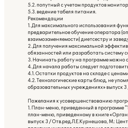
5.2. попутный с учетом продуктов монито
5.3. ведение табеля питания.
Рекомендации
1. Для максимального использования фу
предварительное обучение оператора (опе
взаимозаменяемости) диетсестру и завед
2. Для получения максимальной эффектив
обязанностей или разработать систему 
3. Начинать работу на программе можно с 
4. Для начала работы следует подготови
4.1. Остатки продуктов на складе с ценами
4.2. Технологические карты блюд, не упо
образовательных учреждениях» выпуск 3 / 
Пожелания к усовершенствованию прогр
1. План-меню, приведенный в программе 
план-меню, приведенному в книге «Орга
выпуск 3 / Отв.ред.Л.Е.Курнешова, М.: Це