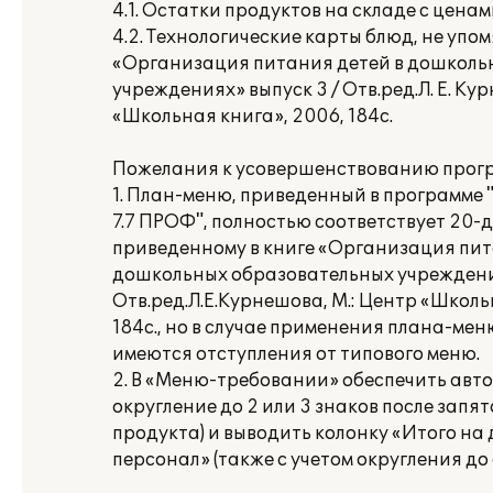
4.1. Остатки продуктов на складе с ценам
4.2. Технологические карты блюд, не упом
«Организация питания детей в дошколь
учреждениях» выпуск 3 / Отв.ред.Л. Е. Ку
«Школьная книга», 2006, 184с.
Пожелания к усовершенствованию прог
1. План-меню, приведенный в программе
7.7 ПРОФ", полностью соответствует 20-
приведенному в книге «Организация пит
дошкольных образовательных учреждения
Отв.ред.Л.Е.Курнешова, М.: Центр «Школь
184с., но в случае применения плана-мен
имеются отступления от типового меню.
2. В «Меню-требовании» обеспечить авт
округление до 2 или 3 знаков после запят
продукта) и выводить колонку «Итого на
персонал» (также с учетом округления до