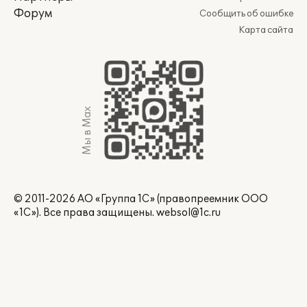
Форум
Сообщить об ошибке
Карта сайта
Мы в Max
© 2011-2026 АО «Группа 1С» (правопреемник ООО
«1С»). Все права защищены.
websol@1c.ru