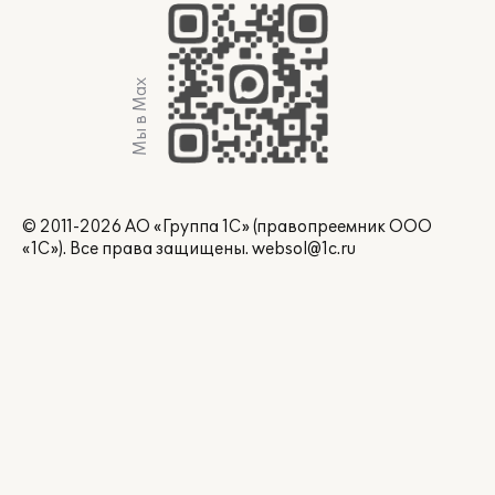
Мы в Max
© 2011-2026 АО «Группа 1С» (правопреемник ООО
«1С»). Все права защищены.
websol@1c.ru