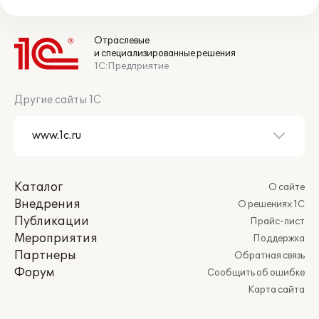
Отраслевые
и специализированные решения
1С:Предприятие
Другие сайты 1С
Каталог
О сайте
Внедрения
О решениях 1С
Публикации
Прайс-лист
Мероприятия
Поддержка
Партнеры
Обратная связь
Форум
Сообщить об ошибке
Карта сайта