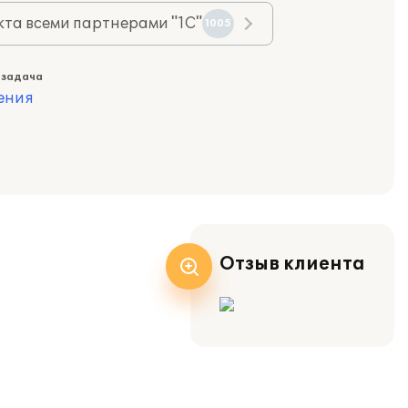
та всеми партнерами "1С"
1005
 задача
ения
Отзыв клиента