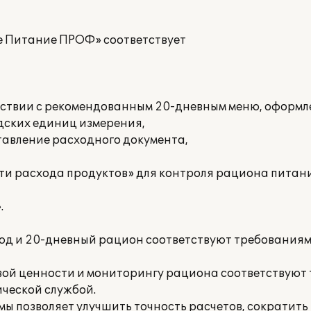
е Питание ПРОФ» соответствует
ветствии с рекомендованным 20-дневным меню, оформ
адских единиц измерения,
ставление расходного документа,
сти расхода продуктов» для контроля рациона питан
.
люд и 20-дневный рацион соответствуют требования
вой ценности и мониторингу рациона соответствуют
ческой службой.
ы позволяет улучшить точность расчетов, сократит