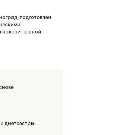
ноград) подготовлен
ическими
и накопительной
снове
ми диетсестры.