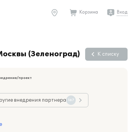
Корзина
Вход
Москвы (Зеленоград)
К списку
недрение/проект
ругие внедрения партнера
167
е