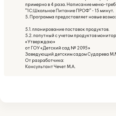
примерно в 4 раза. Написание меню-треб
"1С:Школьное Питание ПРОФ" - 15 минут.
5. Программа предоставляет новые возмож
5.1. планирование поставок продуктов.
5.2. попутный с учетом продуктов монито
«Утверждаю»
от ГОУ «Детский сад № 2095»
Заведующий детским садом Сударева М.
От разработчика:
Консультант Чечет М.А.