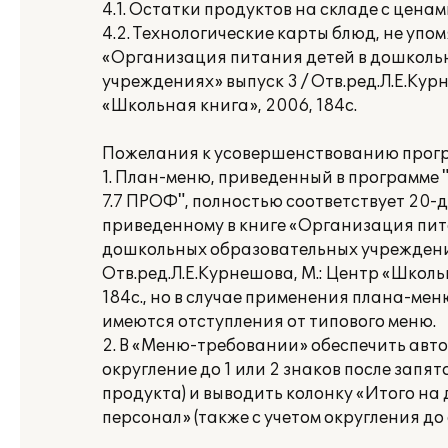
4.1. Остатки продуктов на складе с ценам
4.2. Технологические карты блюд, не упом
«Организация питания детей в дошколь
учреждениях» выпуск 3 / Отв.ред.Л.Е.Кур
«Школьная книга», 2006, 184с.
Пожелания к усовершенствованию прог
1. План-меню, приведенный в программе
7.7 ПРОФ", полностью соответствует 20-
приведенному в книге «Организация пит
дошкольных образовательных учреждения
Отв.ред.Л.Е.Курнешова, М.: Центр «Школь
184с., но в случае применения плана-мен
имеются отступления от типового меню.
2. В «Меню-требовании» обеспечить авт
округление до 1 или 2 знаков после запят
продукта) и выводить колонку «Итого на
персонал» (также с учетом округления до