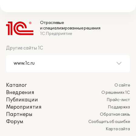
Отраслевые
и специализированные решения
1С:Предприятие
Другие сайты 1С
Каталог
О сайте
Внедрения
О решениях 1С
Публикации
Прайс-лист
Мероприятия
Поддержка
Партнеры
Обратная связь
Форум
Сообщить об ошибке
Карта сайта