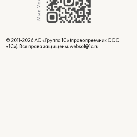
Мы в Max
© 2011-2026 АО «Группа 1С» (правопреемник ООО
«1С»). Все права защищены.
websol@1c.ru