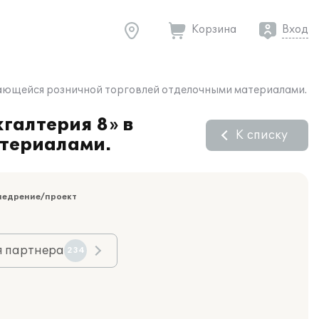
Корзина
Вход
имающейся розничной торговлей отделочными материалами.
галтерия 8» в
К списку
атериалами.
недрение/проект
я партнера
234