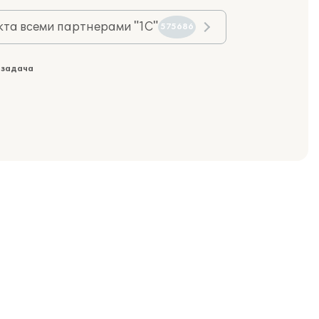
та всеми партнерами "1С"
575686
 задача