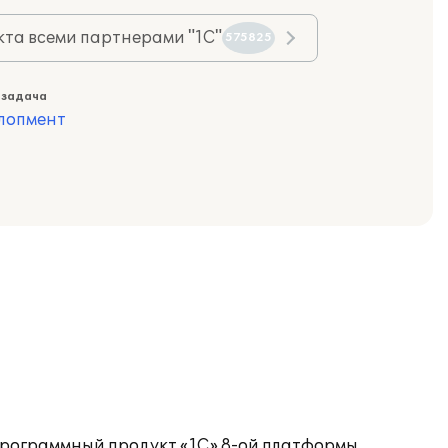
та всеми партнерами "1С"
575825
 задача
лопмент
программный продукт «1С» 8-ой платформы.