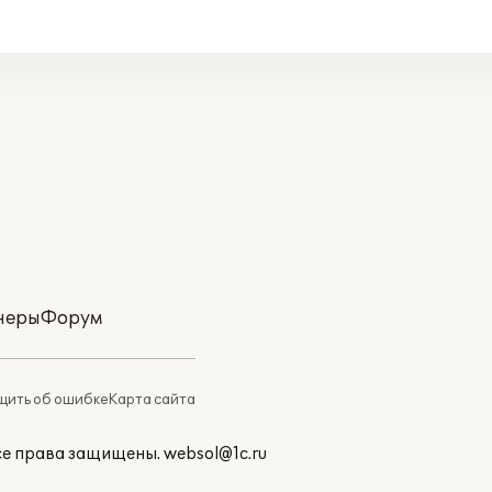
неры
Форум
ить об ошибке
Карта сайта
Все права защищены.
websol@1c.ru