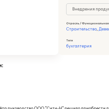
Внедрения продук
Отрасль / Функциональная
Строительство
,
Деве
Теги
бухгалтерия
и:
чёта руководство ООО "Сити-Н" решило приобрести 