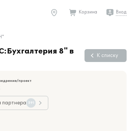
Корзина
Вход
Н"
С:Бухгалтерия 8" в
К списку
недрение/проект
к
я партнера
591