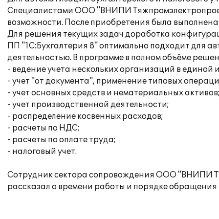
Специалистами ООО "ВНИПИ Тяжпромэлектропроект"
возможности. После приобретения была выполнена 
Для решения текущих задач доработка конфигурац
ПП "1C:Бухгалтерия 8" оптимально подходит для а
деятельностью. В программе в полном объёме реше
- ведение учета нескольких организаций в единой
- учет "от документа", применение типовых операци
- учет основных средств и нематериальных активов
- учет производственной деятельности;
- распределение косвенных расходов;
- расчеты по НДС;
- расчеты по оплате труда;
- налоговый учет.
Сотрудник сектора сопровождения ООО "ВНИПИ Тяж
рассказал о времени работы и порядке обращения