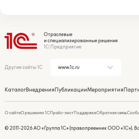
Отраслевые
и специализированные решения
1С:Предприятие
Другие сайты 1С
Каталог
Внедрения
Публикации
Мероприятия
Парт
О сайте
О решениях 1С
Прайс-лист
Поддержка
Обратная связь
Сообщ
© 2011-2026 АО «Группа 1С» (правопреемник ООО «1С»). 