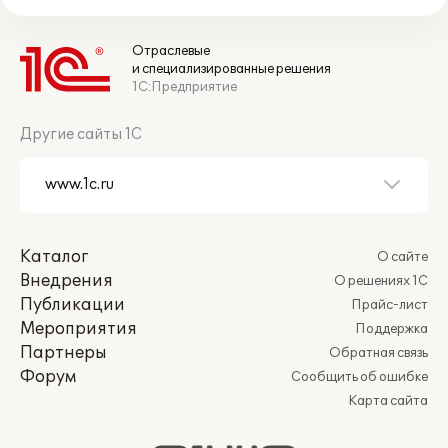
Отраслевые
и специализированные решения
1С:Предприятие
Другие сайты 1С
Каталог
О сайте
Внедрения
О решениях 1С
Публикации
Прайс-лист
Мероприятия
Поддержка
Партнеры
Обратная связь
Форум
Сообщить об ошибке
Карта сайта