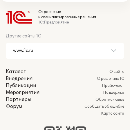
Отраслевые
и специализированные решения
1С:Предприятие
Другие сайты 1С
Каталог
О сайте
Внедрения
О решениях 1С
Публикации
Прайс-лист
Мероприятия
Поддержка
Партнеры
Обратная связь
Форум
Сообщить об ошибке
Карта сайта