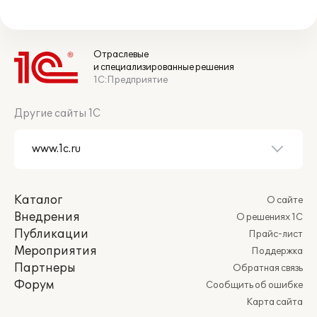
Отраслевые
и специализированные решения
1С:Предприятие
Другие сайты 1С
Каталог
О сайте
Внедрения
О решениях 1С
Публикации
Прайс-лист
Мероприятия
Поддержка
Партнеры
Обратная связь
Форум
Сообщить об ошибке
Карта сайта