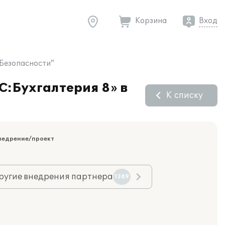
Корзина
Вход
 Безопасности"
С:Бухгалтерия 8» в
К списку
недрение/проект
ругие внедрения партнера
1389