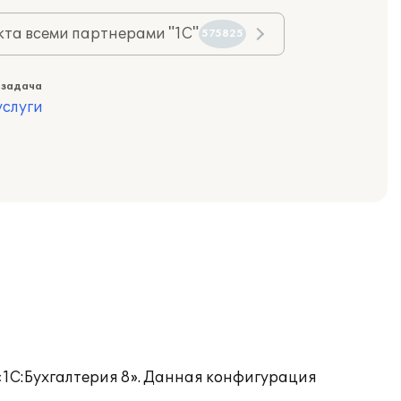
та всеми партнерами "1С"
575825
 задача
слуги
«1С:Бухгалтерия 8». Данная конфигурация