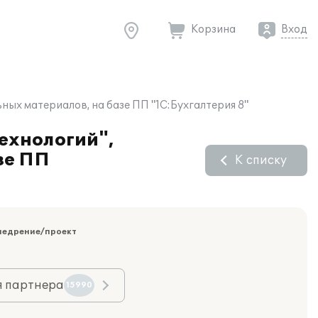
Корзина
Вход
ых материалов, на базе ПП "1С:Бухгалтерия 8"
ехнологий",
зе ПП
К списку
недрение/проект
я партнера
15990