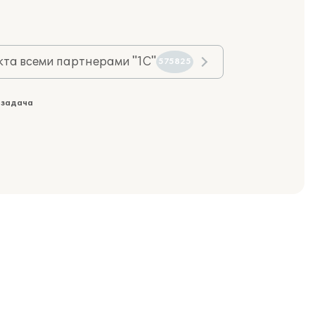
та всеми партнерами "1С"
575825
 задача