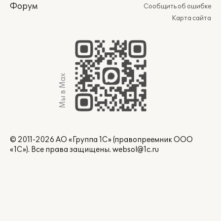
Форум
Сообщить об ошибке
Карта сайта
Мы в Max
© 2011-2026 АО «Группа 1С» (правопреемник ООО
«1С»). Все права защищены.
websol@1c.ru