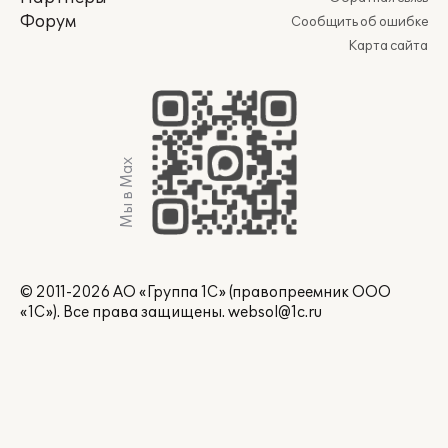
Форум
Сообщить об ошибке
Карта сайта
Мы в Max
© 2011-2026 АО «Группа 1С» (правопреемник ООО
«1С»). Все права защищены.
websol@1c.ru