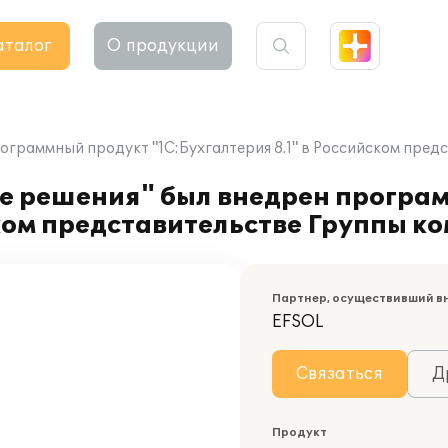
аталог
О продукции
граммный продукт "1С:Бухгалтерия 8.1" в Российском предс
е решения" был внедрен програ
ском представительстве Группы к
Партнер, осуществивший в
EFSOL
Связаться
Д
Продукт