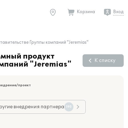
Корзина
Вход
тавительстве Группы компаний "Jeremias"
ммный продукт
К списку
омпаний "Jeremias"
недрение/проект
ругие внедрения партнера
195