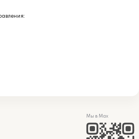
равления:
Мы в Max