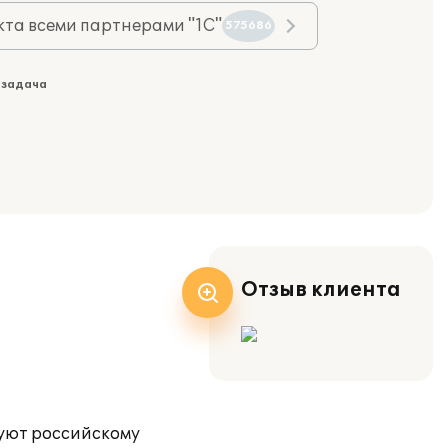
та всеми партнерами "1С"
575686
 задача
Отзыв клиента
вуют российскому