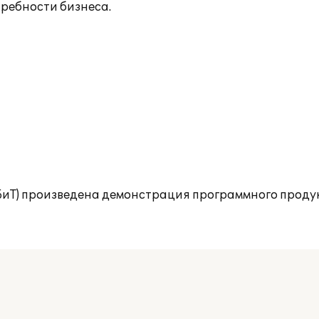
требности бизнеса.
БиТ) произведена демонстрация программного продук