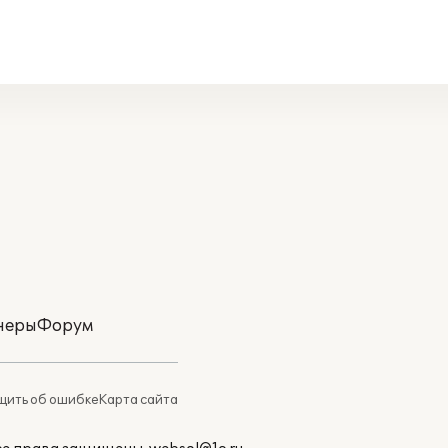
неры
Форум
ить об ошибке
Карта сайта