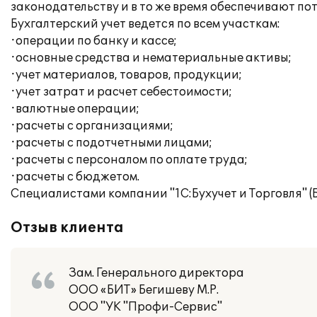
законодательству и в то же время обеспечивают по
Бухгалтерский учет ведется по всем участкам:
·операции по банку и кассе;
·основные средства и нематериальные активы;
·учет материалов, товаров, продукции;
·учет затрат и расчет себестоимости;
·валютные операции;
·расчеты с организациями;
·расчеты с подотчетными лицами;
·расчеты с персоналом по оплате труда;
·расчеты с бюджетом.
Специалистами компании "1С:Бухучет и Торговля" (
Отзыв клиента
Зам. Генерального директора
ООО «БИТ» Бегишеву М.Р.
ООО "УК "Профи-Сервис"