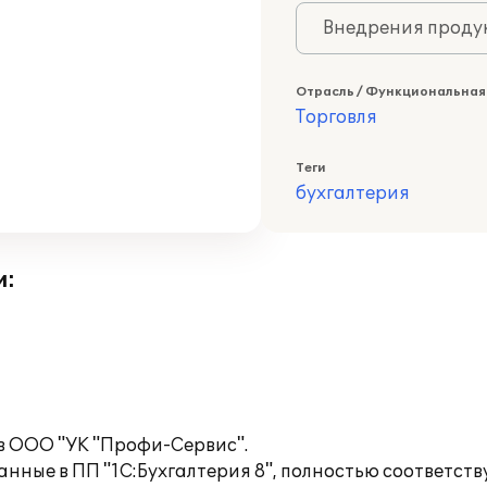
Внедрения продук
Отрасль / Функциональная
Торговля
Теги
бухгалтерия
и:
в ООО "УК "Профи-Сервис".
анные в ПП "1С:Бухгалтерия 8", полностью соответст