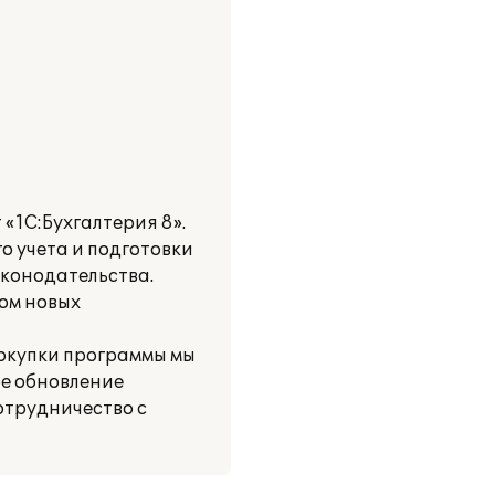
«1С:Бухгалтерия 8».
о учета и подготовки
аконодательства.
ом новых
покупки программы мы
ое обновление
отрудничество с