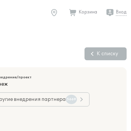
Корзина
Вход
К списку
недрение/проект
неж
ругие внедрения партнера
5669