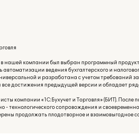
рговля
 в нашей компании был выбран программный продукт 
 автоматизации ведения бухгалтерского и налоговог
универсальной и разработана с учетом требований з
а все достижения предыдущей версии и обладает ряд
сты компании «1С:Бухучет и Торговля» (БИТ). После 
о - технологического сопровождения и своевременн
ерены продолжать плодотворное и взаимовыгодное с