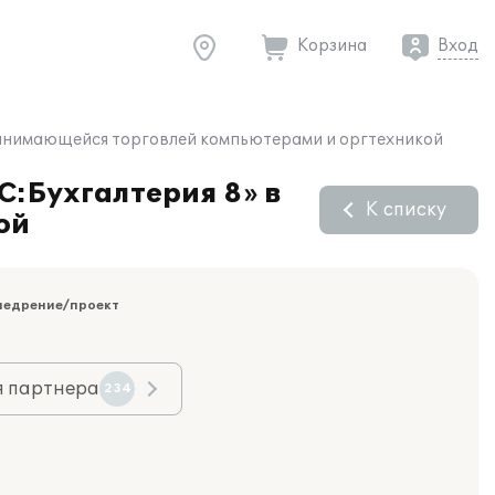
Корзина
Вход
, занимающейся торговлей компьютерами и оргтехникой
С:Бухгалтерия 8» в
К списку
ой
недрение/проект
я партнера
234