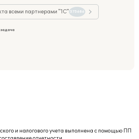
та всеми партнерами "1С"
575686
 задача
ского и налогового учета выполнена с помощью ПП
составление отчетности.