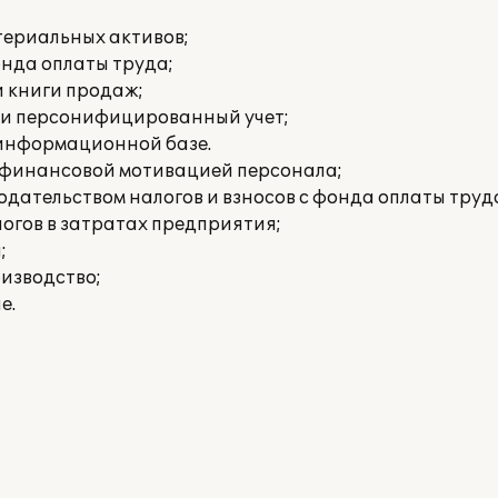
териальных активов;
онда оплаты труда;
и книги продаж;
 и персонифицированный учет;
 информационной базе.
е финансовой мотивацией персонала;
дательством налогов и взносов с фонда оплаты труд
огов в затратах предприятия;
;
изводство;
е.