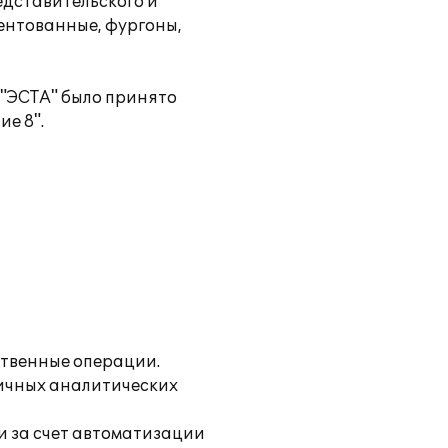
едставительского и
тентованные, фургоны,
 "ЭСТА" было принято
е 8".
ственные операции.
личных аналитических
и за счет автоматизации