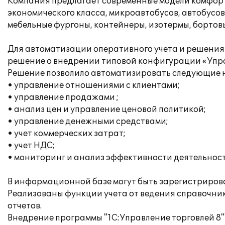
Компания предлагает современные модели комфорт
экономического класса, микроавтобусов, автобусов
мебельные фургоны, контейнеры, изотермы, борто
Для автоматизации оперативного учета и решения
решение о внедрении типовой конфигурации «Упра
Решение позволило автоматизировать следующие 
• управление отношениями с клиентами;
• управление продажами ;
• анализ цен и управление ценовой политикой;
• управление денежными средствами;
• учет коммерческих затрат;
• учет НДС;
• мониторинг и анализ эффективности деятельност
В информационной базе могут быть зарегистрирова
Реализованы функции учета от ведения справочник
отчетов.
Внедрение программы "1С:Управление торговлей 8"