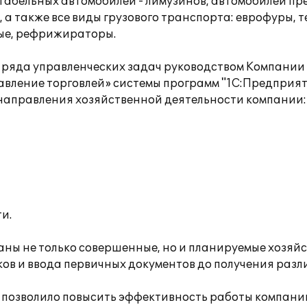
абельных автомобилей - лимузинов, автомобилей пр
, а также все виды грузового транспорта: еврофуры, 
вые, рефрижираторы.
 ряда управленческих задач руководством Компании
вление торговлей» системы программ "1С:Предприяти
направления хозяйственной деятельности компании:
и.
ны не только совершенные, но и планируемые хозяй
ов и ввода первичных документов до получения раз
 позволило повысить эффективность работы компани