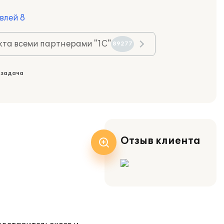
влей 8
та всеми партнерами "1С"
89277
 задача
Отзыв клиента