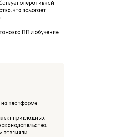
обствует оперативной
во, что помогает
.
тановка ПП и обучение
и на платформе
плект прикладных
 законодательства.
м повлияли