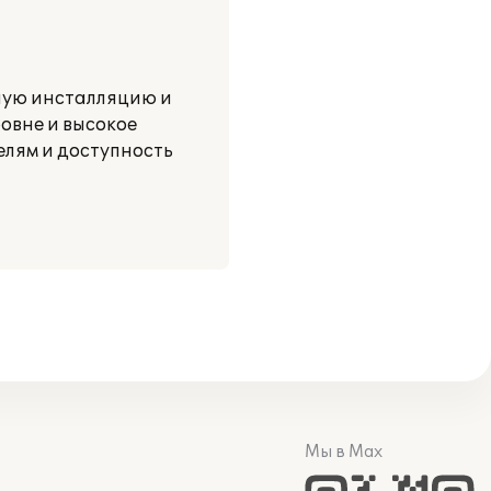
ную инсталляцию и
овне и высокое
елям и доступность
Мы в Max