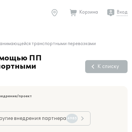
Корзина
Вход
, занимающейся транспортными перевозками
помощью ПП
спортными
К списку
недрение/проект
ругие внедрения партнера
4985