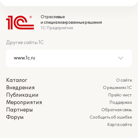
Отраслевые
и специализированные решения
1С:Предприятие
Другие сайты 1С
Каталог
О сайте
Внедрения
О решениях 1С
Публикации
Прайс-лист
Мероприятия
Поддержка
Партнеры
Обратная связь
Форум
Сообщить об ошибке
Карта сайта