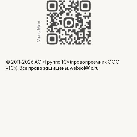
Мы в Max
© 2011-2026 АО «Группа 1С» (правопреемник ООО
«1С»). Все права защищены.
websol@1c.ru