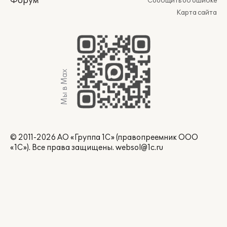
Форум
Сообщить об ошибке
Карта сайта
Мы в Max
© 2011-2026 АО «Группа 1С» (правопреемник ООО
«1С»). Все права защищены.
websol@1c.ru