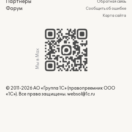
Партнеры
Обратная связь
Форум
Сообщить об ошибке
Карта сайта
Мы в Max
© 2011-2026 АО «Группа 1С» (правопреемник ООО
«1С»). Все права защищены.
websol@1c.ru