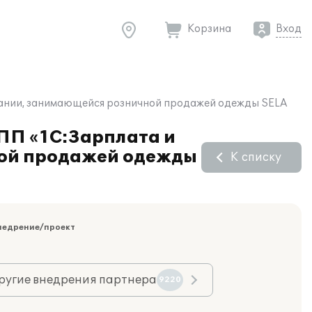
Корзина
Вход
мпании, занимающейся розничной продажей одежды SELA
 ПП «1С:Зарплата и
ной продажей одежды
К списку
недрение/проект
ругие внедрения партнера
9220