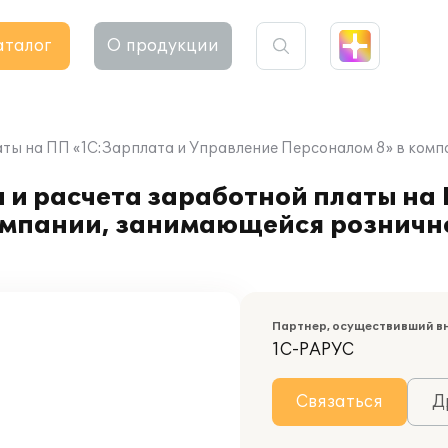
аталог
О продукции
латы на ПП «1С:Зарплата и Управление Персоналом 8» в ко
 и расчета заработной платы на
компании, занимающейся рознич
Партнер, осуществивший в
1С-РАРУС
Связаться
Д