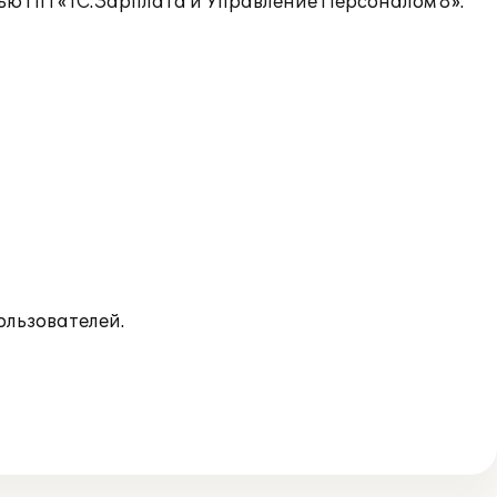
ью ПП «1С:Зарплата и Управление Персоналом 8».
ользователей.