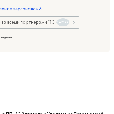
ление персоналом 8
та всеми партнерами "1С"
147072
 задача