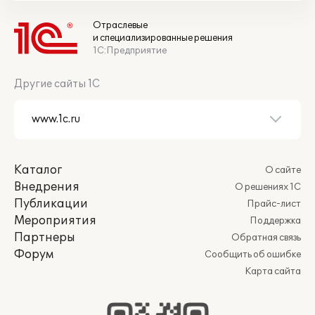
Отраслевые
и специализированные решения
1С:Предприятие
Другие сайты 1С
Каталог
О сайте
Внедрения
О решениях 1С
Публикации
Прайс-лист
Мероприятия
Поддержка
Партнеры
Обратная связь
Форум
Сообщить об ошибке
Карта сайта