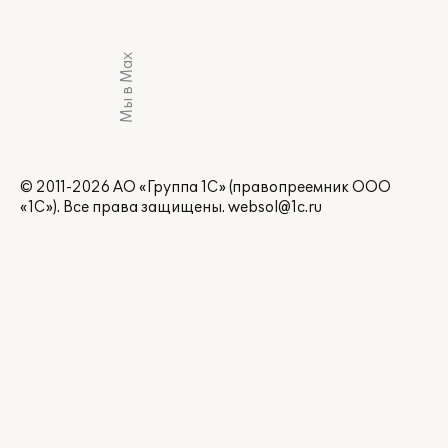
Мы в Max
© 2011-2026 АО «Группа 1С» (правопреемник ООО
«1С»). Все права защищены.
websol@1c.ru