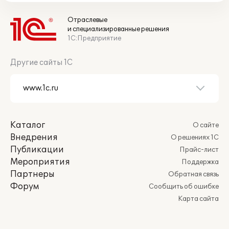
Отраслевые
и специализированные решения
1С:Предприятие
Другие сайты 1С
Каталог
О сайте
Внедрения
О решениях 1С
Публикации
Прайс-лист
Мероприятия
Поддержка
Партнеры
Обратная связь
Форум
Сообщить об ошибке
Карта сайта