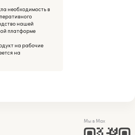
кла необходимость в
оперативного
водство нашей
кой платформе
одукт на рабочие
еется на
Мы в Max