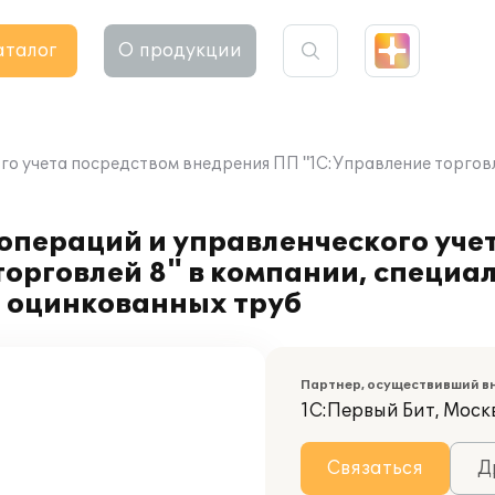
аталог
О продукции
го учета посредством внедрения ПП "1С:Управление торгов
операций и управленческого уче
торговлей 8" в компании, специ
и оцинкованных труб
Партнер, осуществивший в
1С:Первый Бит, Москв
Связаться
Д