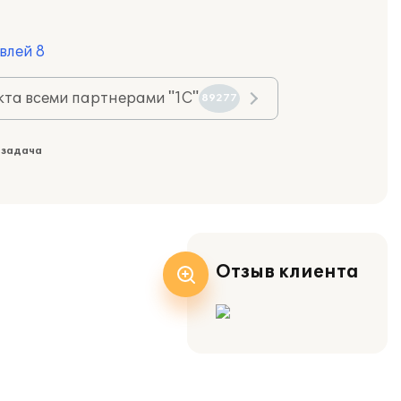
влей 8
та всеми партнерами "1С"
89277
 задача
Отзыв клиента