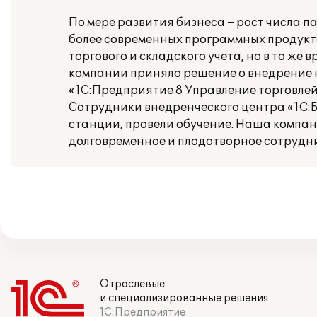
По мере развития бизнеса – рост числа па
более современных программных продукта
торгового и складского учета, но в то ж
компании приняло решение о внедрение 
«1С:Предприятие 8 Управление торговлей
Сотрудники внедренческого центра «1С:Б
станции, провели обучение. Наша компани
долговременное и плодотворное сотрудни
Отраслевые
и специализированные решения
1С:Предприятие