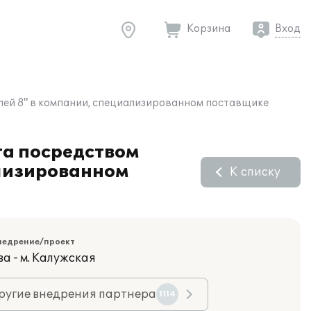
Корзина
Вход
лей 8" в компании, специализированном поставщике
та посредством
ализированном
К списку
недрение/проект
а - м. Калужская
ругие внедрения партнера
1114