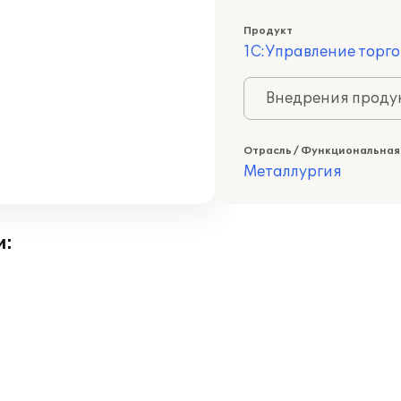
Продукт
1С:Управление торго
Внедрения продук
Отрасль / Функциональная
Металлургия
и: