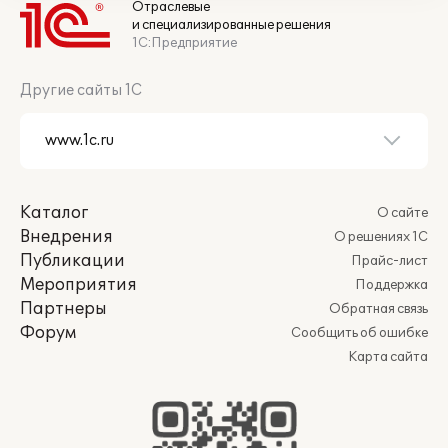
Отраслевые
и специализированные решения
1С:Предприятие
Другие сайты 1С
Каталог
О сайте
Внедрения
О решениях 1С
Публикации
Прайс-лист
Мероприятия
Поддержка
Партнеры
Обратная связь
Форум
Сообщить об ошибке
Карта сайта