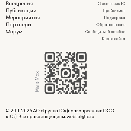
Внедрения
О решениях 1С
Публикации
Прайс-лист
Мероприятия
Поддержка
Партнеры
Обратная связь
Форум
Сообщить об ошибке
Карта сайта
Мы в Max
© 2011-2026 АО «Группа 1С» (правопреемник ООО
«1С»). Все права защищены.
websol@1c.ru