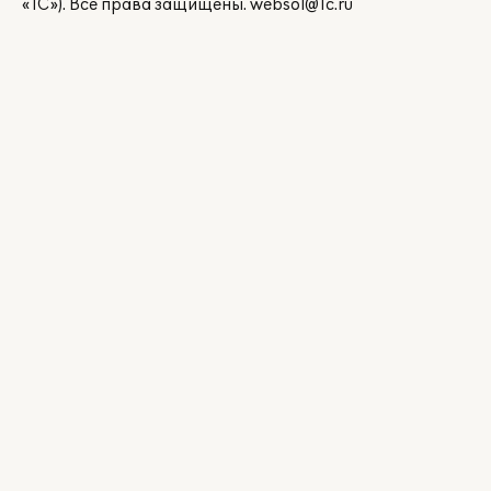
«1С»). Все права защищены.
websol@1c.ru