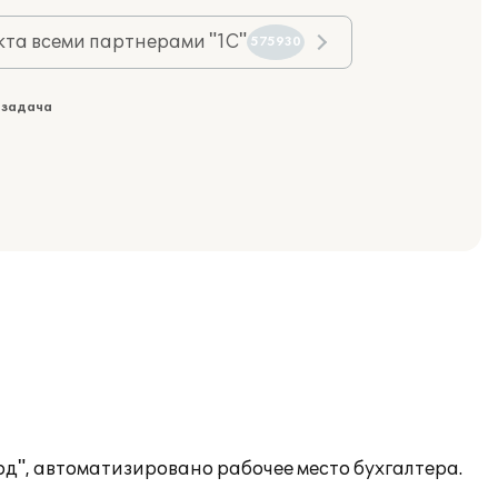
та всеми партнерами "1С"
575930
 задача
д", автоматизировано рабочее место бухгалтера.