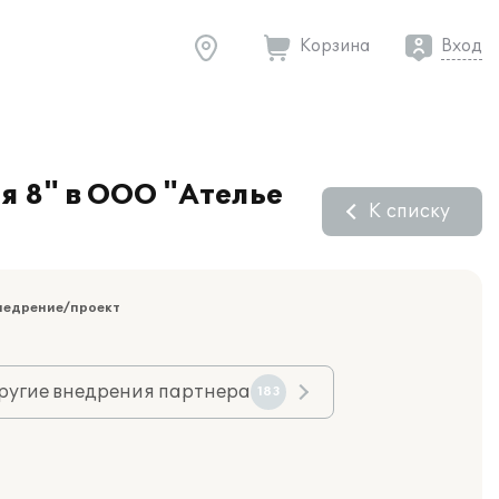
Корзина
Вход
я 8" в ООО "Ателье
К списку
недрение/проект
ругие внедрения партнера
183