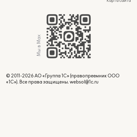
Карта сайта
Мы в Max
© 2011-2026 АО «Группа 1С» (правопреемник ООО
«1С»). Все права защищены.
websol@1c.ru