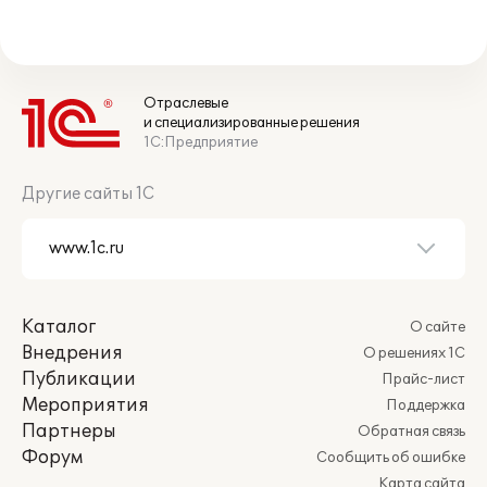
Отраслевые
и специализированные решения
1С:Предприятие
Другие сайты 1С
Каталог
О сайте
Внедрения
О решениях 1С
Публикации
Прайс-лист
Мероприятия
Поддержка
Партнеры
Обратная связь
Форум
Сообщить об ошибке
Карта сайта